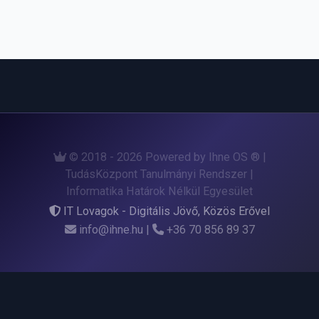
© 2018 - 2026 Powered by Ihne OS ® |
TudásKözpont Tanulmányi Rendszer |
Informatika Határok Nélkül Egyesület
IT Lovagok - Digitális Jövő, Közös Erővel
info@ihne.hu
|
+36 70 856 89 37