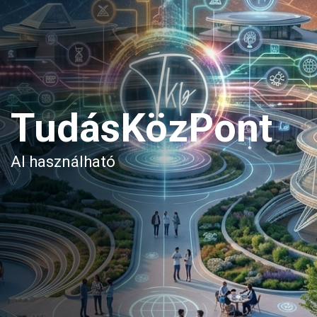
TudásKözPont
AI használható